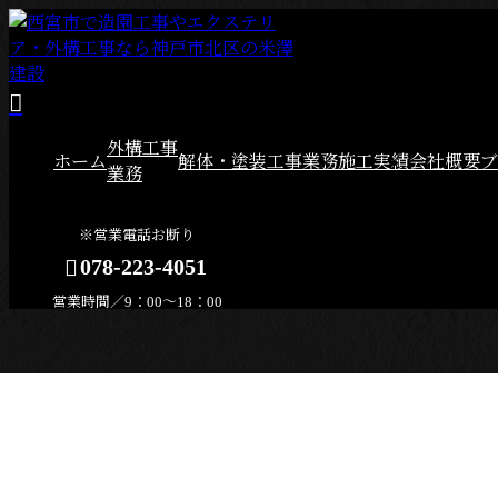
外構工事
ホーム
解体・塗装工事業務
施工実績
会社概要
ブ
業務
※営業電話お断り
078-223-4051
営業時間／9：00〜18：00
メールフォーム
2023年 2月